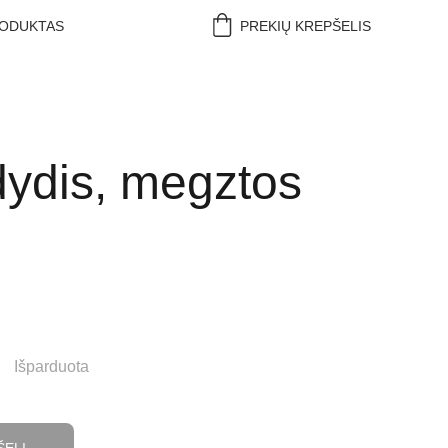
RODUKTAS
PREKIŲ KREPŠELIS
dydis, megztos
Išparduota