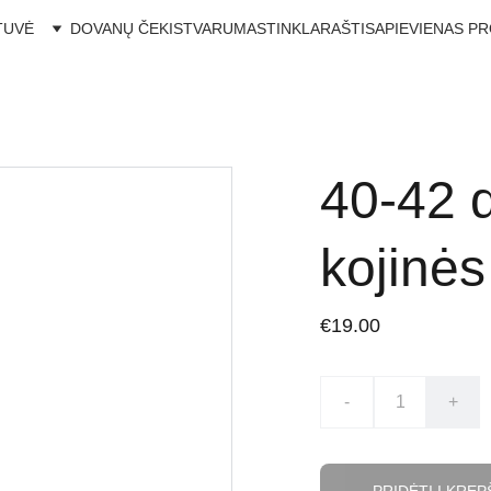
TUVĖ
DOVANŲ ČEKIS
TVARUMAS
TINKLARAŠTIS
APIE
VIENAS P
40-42 
kojinės
€19.00
-
+