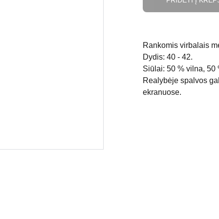
PRIDĖTI Į KREP
Rankomis virbalais me
Dydis: 40 - 42.
Siūlai: 50 % vilna, 50 
Realybėje spalvos gali
ekranuose.