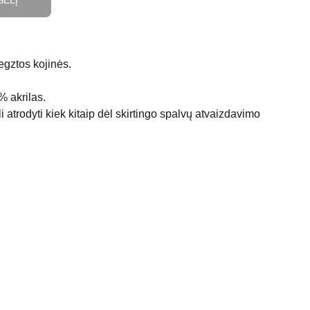
ŠELĮ
gztos kojinės.
% akrilas.
 atrodyti kiek kitaip dėl skirtingo spalvų atvaizdavimo