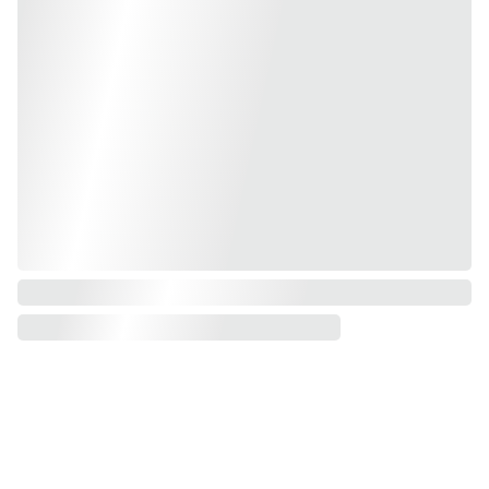
Rekvizitai
Donata Šeduikienė