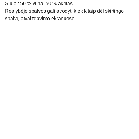
Siūlai: 50 % vilna, 50 % akrilas.
Realybėje spalvos gali atrodyti kiek kitaip dėl skirtingo
spalvų atvaizdavimo ekranuose.
Rekvizitai
Donata Šeduikienė
Individualios veiklos vykdymo pažyma Nr. 
1009523
El. p. info@dostyle.lt
Tel.. nr. +370 (676) 18 668