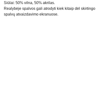
Siūlai: 50% vilna, 50% akrilas.
Realybėje spalvos gali atrodyti kiek kitaip dėl skirtingo
spalvų atvaizdavimo ekranuose.
Rekvizitai
Donata Šeduikienė
Individualios veiklos vykdymo pažyma Nr. 
1009523
El. p. info@dostyle.lt
Tel.. nr. +370 (676) 18 668