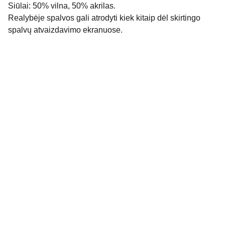
Siūlai: 50% vilna, 50% akrilas.
Realybėje spalvos gali atrodyti kiek kitaip dėl skirtingo
spalvų atvaizdavimo ekranuose.
Rekvizitai
Donata Šeduikienė
Individualios veiklos vykdymo pažyma Nr. 
1009523
El. p. info@dostyle.lt
Tel.. nr. +370 (676) 18 668