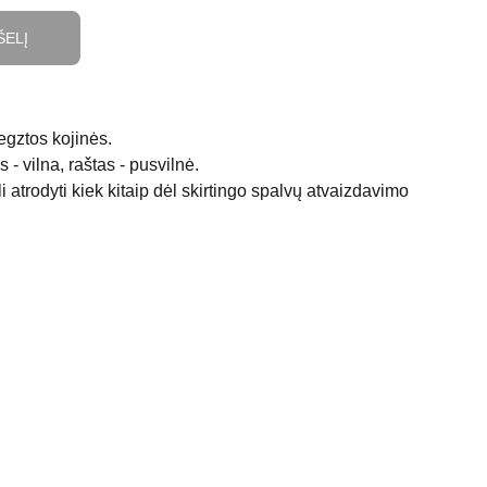
ŠELĮ
gztos kojinės.
 - vilna, raštas - pusvilnė.
 atrodyti kiek kitaip dėl skirtingo spalvų atvaizdavimo