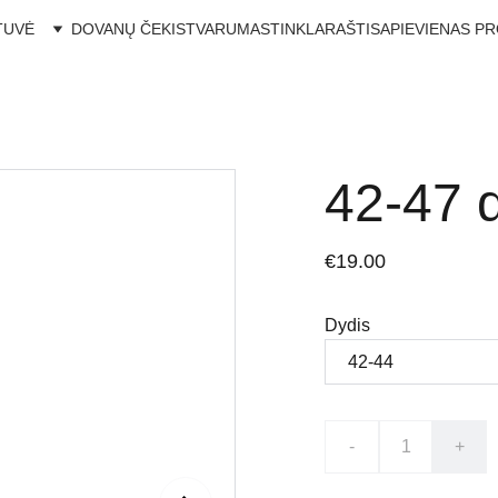
TUVĖ
DOVANŲ ČEKIS
TVARUMAS
TINKLARAŠTIS
APIE
VIENAS P
42-47 d
€19.00
Dydis
-
+