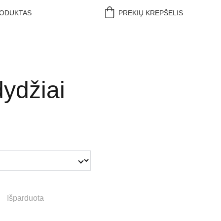
RODUKTAS
PREKIŲ KREPŠELIS
ydžiai
Išparduota