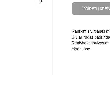
PRIDĖTI Į KREP
Rankomis virbalais me
Siūlai: rudas pagrindas
Realybėje spalvos gali
ekranuose.