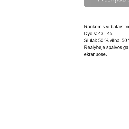
PRIDĖTI Į KREP
Rankomis virbalais me
Dydis: 43 - 45.
Siūlai: 50 % vilna, 50 
Realybėje spalvos gali
ekranuose.