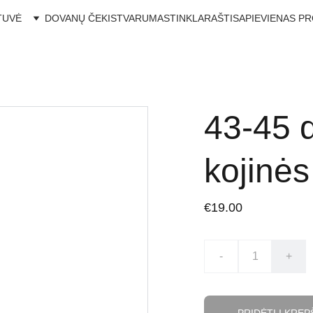
TUVĖ
DOVANŲ ČEKIS
TVARUMAS
TINKLARAŠTIS
APIE
VIENAS P
43-45 
kojinės
€19.00
-
+