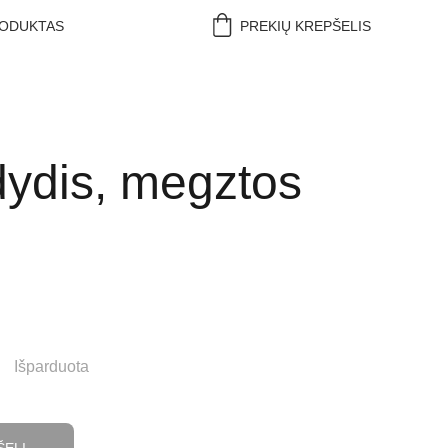
RODUKTAS
PREKIŲ KREPŠELIS
dydis, megztos
Išparduota