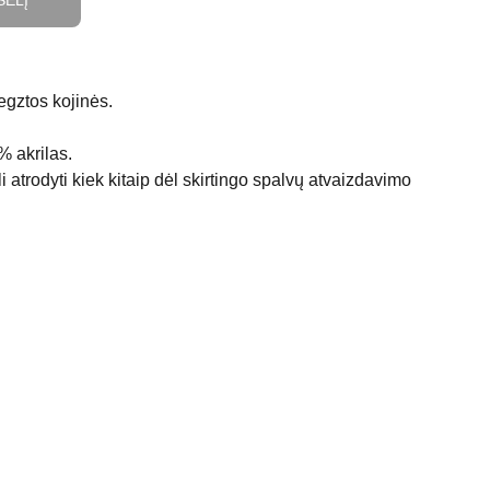
ŠELĮ
gztos kojinės.
% akrilas.
 atrodyti kiek kitaip dėl skirtingo spalvų atvaizdavimo