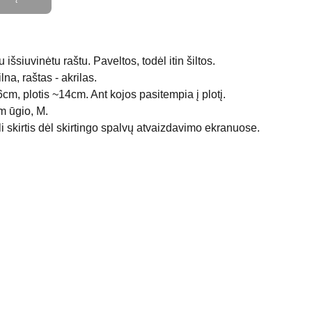
šsiuvinėtu raštu. Paveltos, todėl itin šiltos.
lna, raštas - akrilas.
6cm, plotis ~14cm. Ant kojos pasitempia į plotį.
m ūgio, M.
 skirtis dėl skirtingo spalvų atvaizdavimo ekranuose.