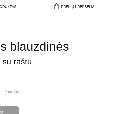
RODUKTAS
PREKIŲ KREPŠELIS
s blauzdinės
 su raštu
Išparduota
ŠELĮ