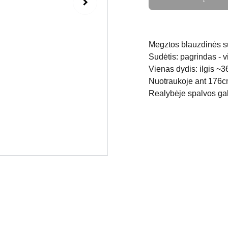
Megztos blauzdinės su i
Sudėtis: pagrindas - vi
Vienas dydis: ilgis ~3
Nuotraukoje ant 176c
Realybėje spalvos gali