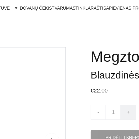
TUVĖ
DOVANŲ ČEKIS
TVARUMAS
TINKLARAŠTIS
APIE
VIENAS P
Megzto
Blauzdinės
€22.00
-
+
PRIDĖTI Į KREP