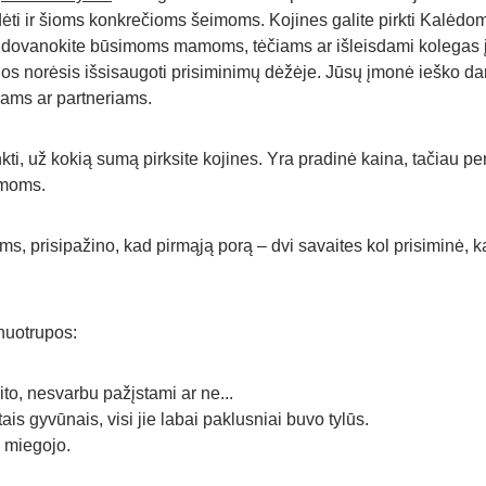
adėti ir šioms konkrečioms šeimoms. Kojines galite pirkti Kal
 dovanokite būsimoms mamoms, tėčiams ar išleisdami kolegas į v
riuos norėsis išsisaugoti prisiminimų dėžėje. Jūsų įmonė ieško dar
jams ar partneriams.
ti, už kokią sumą pirksite kojines. Yra pradinė kaina, tačiau per
imoms.
 prisipažino, kad pirmąją porą – dvi savaites kol prisiminė, kai
nuotrupos:
to, nesvarbu pažįstami ar ne...
s gyvūnais, visi jie labai paklusniai buvo tylūs.
o miegojo.