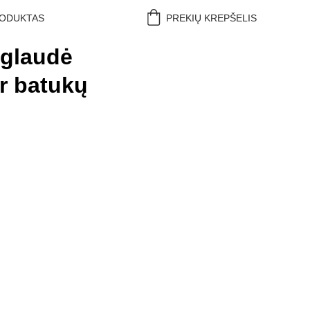
RODUKTAS
PREKIŲ KREPŠELIS
iglaudė
r batukų