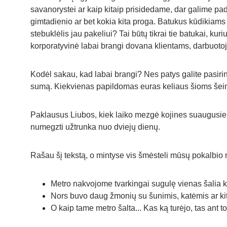
savanorystei ar kaip kitaip prisidedame, dar galime p
gimtadienio ar bet kokia kita proga. Batukus kūdikiams
stebuklėlis jau pakeliui? Tai būtų tikrai tie batukai, ku
korporatyvinė labai brangi dovana klientams, darbuoto
Kodėl sakau, kad labai brangi? Nes patys galite pasirink
sumą. Kiekvienas papildomas euras keliaus šioms še
Paklausus Liubos, kiek laiko mezgė kojines suaugusiems,
numegzti užtrunka nuo dviejų dienų.
Rašau šį tekstą, o mintyse vis šmėsteli mūsų pokalbio 
Metro nakvojome tvarkingai sugulę vienas šalia ki
Nors buvo daug žmonių su šunimis, katėmis ar kitai
O kaip tame metro šalta... Kas ką turėjo, tas ant t