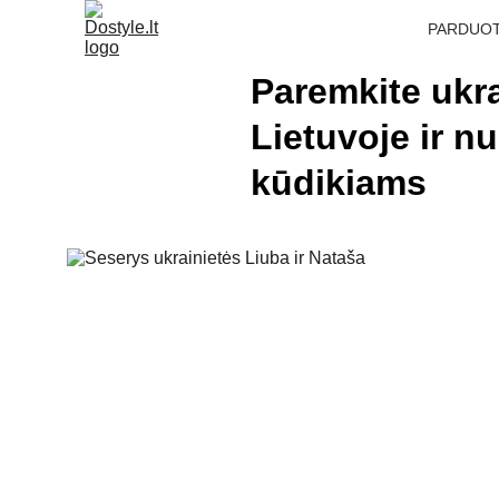
PARDUO
Paremkite ukra
Lietuvoje ir 
kūdikiams