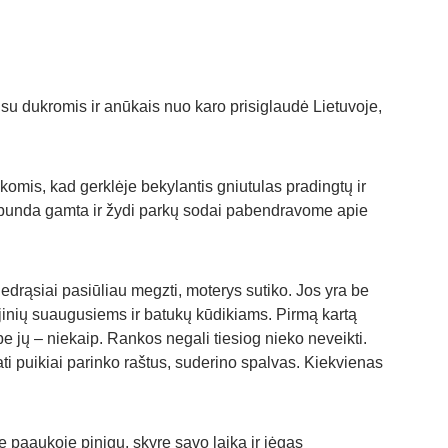
 su dukromis ir anūkais nuo karo prisiglaudė Lietuvoje, 
omis, kad gerklėje bekylantis gniutulas pradingtų ir 
e bunda gamta ir žydi parkų sodai pabendravome apie 
drąsiai pasiūliau megzti, moterys sutiko. Jos yra be 
kojinių suaugusiems ir batukų kūdikiams. Pirmą kartą 
be jų – niekaip. Rankos negali tiesiog nieko neveikti. 
ati puikiai parinko raštus, suderino spalvas. Kiekvienas 
paaukoję pinigų, skyrę savo laiką ir jėgas 