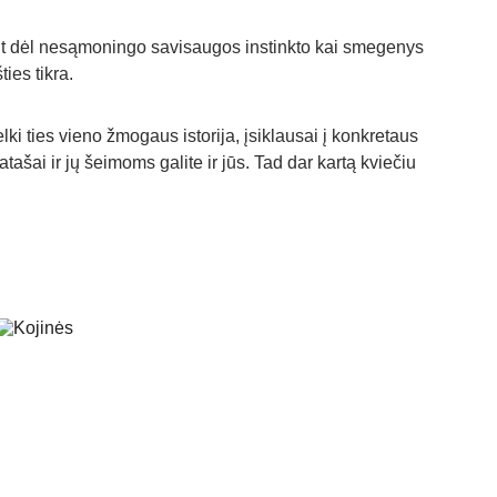
būt dėl nesąmoningo savisaugos instinkto kai smegenys 
ties tikra.
i ties vieno žmogaus istorija, įsiklausai į konkretaus 
tašai ir jų šeimoms galite ir jūs. Tad dar kartą kviečiu 