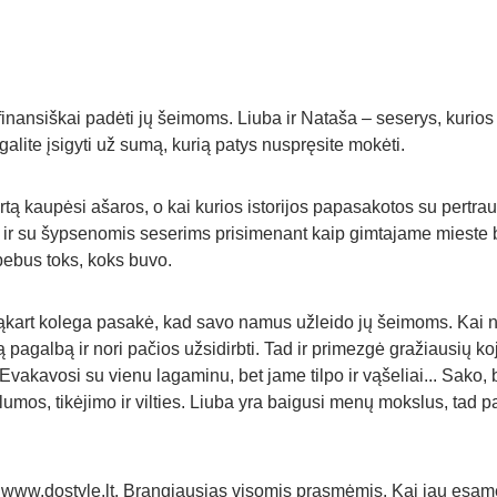
 finansiškai padėti jų šeimoms. Liuba ir Nataša – seserys, kurios
 galite įsigyti už sumą, kurią patys nuspręsite mokėti.
ą kaupėsi ašaros, o kai kurios istorijos papasakotos su pertrauk
s, o ir su šypsenomis seserims prisimenant kaip gimtajame miest
ebus toks, koks buvo.
Tąkart kolega pasakė, kad savo namus užleido jų šeimoms. Kai ne
ą pagalbą ir nori pačios užsidirbti. Tad ir primezgė gražiausių 
 Evakavosi su vienu lagaminu, bet jame tilpo ir vąšeliai... Sako, 
lumos, tikėjimo ir vilties. Liuba yra baigusi menų mokslus, tad p
 
www.dostyle.lt
. Brangiausias visomis prasmėmis. Kai jau esame 