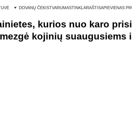
TUVĖ
DOVANŲ ČEKIS
TVARUMAS
TINKLARAŠTIS
APIE
VIENAS P
inietes, kurios nuo karo pris
numezgė kojinių suaugusiems i