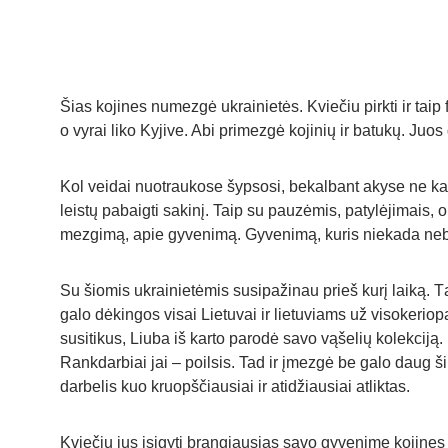
Šias kojines numezgė ukrainietės. Kviečiu pirkti ir taip
o vyrai liko Kyjive. Abi primezgė kojinių ir batukų. Juos
Kol veidai nuotraukose šypsosi, bekalbant akyse ne kart
leistų pabaigti sakinį. Taip su pauzėmis, patylėjimai
mezgimą, apie gyvenimą. Gyvenimą, kuris niekada neb
Su šiomis ukrainietėmis susipažinau prieš kurį laiką. 
galo dėkingos visai Lietuvai ir lietuviams už visokeriop
susitikus, Liuba iš karto parodė savo vąšelių kolekciją.
Rankdarbiai jai – poilsis. Tad ir įmezgė be galo daug ši
darbelis kuo kruopščiausiai ir atidžiausiai atliktas.
Kviečiu jus įsigyti brangiausias savo gyvenime kojines