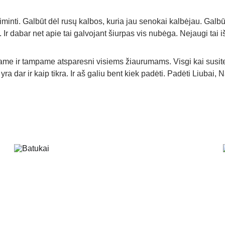
inti. Galbūt dėl rusų kalbos, kuria jau senokai kalbėjau. Gal
. Ir dabar net apie tai galvojant šiurpas vis nubėga. Nejaugi tai iš
kame ir tampame atsparesni visiems žiaurumams. Visgi kai susitelk
 dar ir kaip tikra. Ir aš galiu bent kiek padėti. Padėti Liubai, Na