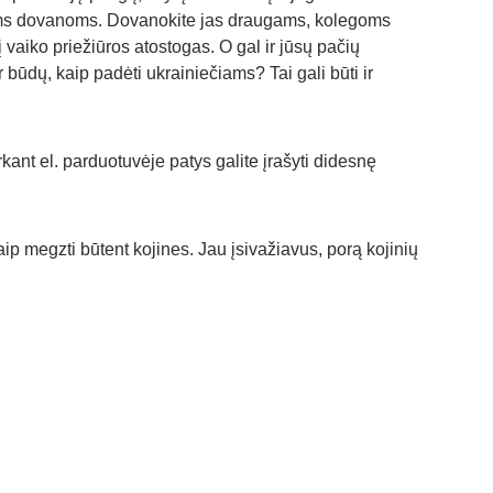
ėdoms dovanoms. Dovanokite jas draugams, kolegoms 
aiko priežiūros atostogas. O gal ir jūsų pačių 
 būdų, kaip padėti ukrainiečiams? Tai gali būti ir 
kant el. parduotuvėje patys galite įrašyti didesnę 
p megzti būtent kojines. Jau įsivažiavus, porą kojinių 