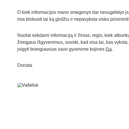
O kiek informacijos mano smegenys dar nesugebėjo įsim
ima blokuoti tai ką girdžiu ir nepavyksta visko prisiminti
Nuolat sekdami informaciją ir žinias, regis, kiek atbun
žmogaus išgyvenimus, suvoki, kad visa tai, kas vyksta, yra
įsigyti brangiausias savo gyvenime kojines 
čia
.
Donata