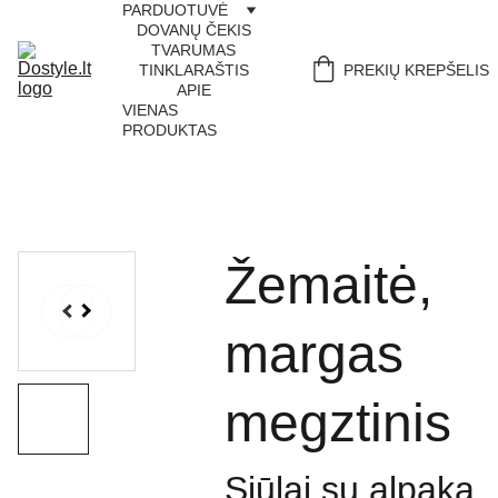
PARDUOTUVĖ
DOVANŲ ČEKIS
TVARUMAS
TINKLARAŠTIS
PREKIŲ KREPŠELIS
APIE
VIENAS 
PRODUKTAS
Žemaitė,
margas
megztinis
Siūlai su alpaka