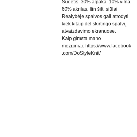
Sudėtis:
30% alpaka, 10% vilna,
60% akrilas. Itin šilti siūlai.
Realybėje spalvos gali atrodyti
kiek kitaip dėl skirtingo spalvų
atvaizdavimo ekranuose.
Kaip gimsta mano
mezginiai:
https://www.facebook
.com/DoStyleKnit/
Rekvizitai
Donata Šeduikienė
Individualios veiklos 
Pirkimo 
vykdymo pažyma Nr. 
taisyklės